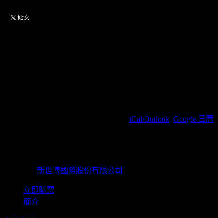
【06/19 14:30 包廂票，限
KKTIX購買】日本「63
ANGEL」魅惑盛夏
2026/06/19(周五) 14:30(+0800)
(
iCal/Outlook
,
Google 日曆
)
TAIPEI WESTAR / 台北市萬華區漢中街116號8樓
新世博國際股份有限公司
主辦單位
新世博國際股份有限公司
立即購票
簡介