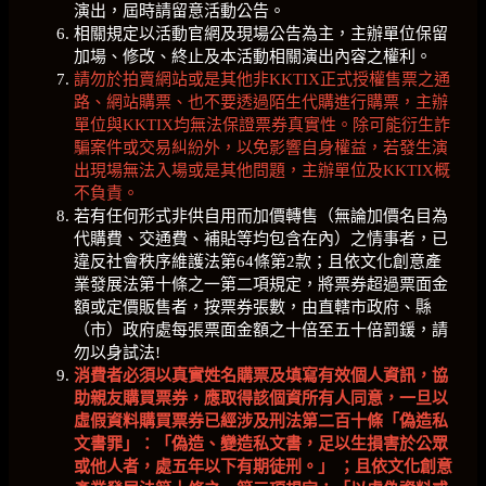
演出，屆時請留意活動公告。
相關規定以活動官網及現場公告為主，主辦單位保留
加場、修改、終止及本活動相關演出內容之權利。
請勿於拍賣網站或是其他非KKTIX正式授權售票之通
路、網站購票、也不要透過陌生代購進行購票，主辦
單位與KKTIX均無法保證票券真實性。除可能衍生詐
騙案件或交易糾紛外，以免影響自身權益，若發生演
出現場無法入場或是其他問題，主辦單位及KKTIX概
不負責。
若有任何形式非供自用而加價轉售（無論加價名目為
代購費、交通費、補貼等均包含在內）之情事者，已
違反社會秩序維護法第64條第2款；且依文化創意產
業發展法第十條之一第二項規定，將票券超過票面金
額或定價販售者，按票券張數，由直轄市政府、縣
（市）政府處每張票面金額之十倍至五十倍罰鍰，請
勿以身試法!
消費者必須以真實姓名購票及填寫有效個人資訊，協
助親友購買票券，應取得該個資所有人同意，一旦以
虛假資料購買票券已經涉及刑法第二百十條「偽造私
文書罪」：「偽造、變造私文書，足以生損害於公眾
或他人者，處五年以下有期徒刑。」
；且依文化創意