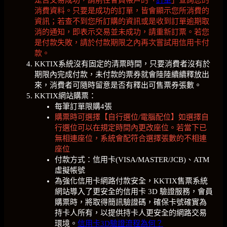
消費資料。只要是成功的訂單，皆會顯示您所消費的
資訊；若查不到您所訂購的資訊或是收到訂單逾期取
消的通知，即表示交易並未成功，請重新訂票。若您
是付款失敗，請於付款期限之內再次嘗試用信用卡付
款。
KKTIX系統沒有固定的清票時間，只要消費者沒有於
期限內完成付款，未付款的票券就會陸陸續續釋放出
來，消費者可隨時留意是否有釋出可售票券張數。
KKTIX網站購票：
每筆訂單限購4張
購票時可選擇【自行選位/電腦配位】如選擇自
行選位可以在規定時間內更改座位。若當下已
無相連座位，系統會配符合選擇張數的不相連
座位
付款方式：信用卡(VISA/MASTER/JCB)、ATM
虛擬帳號
為強化信用卡網路付款安全，KKTIX售票系統
網站導入了更安全的信用卡 3D 驗證服務，會員
購票時，將取得簡訊驗證碼，確保卡號確實為
持卡人所有，以提供持卡人更安全的網路交易
環境。
信用卡3D驗證流程為何？