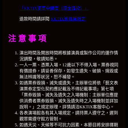
「KKTIX退票申請書（現金匯款）」
退款時間請詳閱
KKTIX退換票規定
注 意 事 項
演出時間及開放時間將根據演員或製作公司的運作情
況調整，敬請知悉。
一人一票、憑票入場，12歲以下不得入場。票券視同
有價證券，請妥善保存，如發生遺失、破損、燒毀或
無法辨識等狀況，恕不補發。
如遇票券毀損、滅失或遺失，主辦單位將依「藝文表
演票券定型化契約應記載及不得記載事項」第七項
「票券毀損、滅失及遺失之入場機制：主辦單位應提
供消費者票券毀損、滅失及遺失時之入場機制並詳加
說明。」之規定辦理，詳情請洽KKTIX客服中心。
各表演場館各有其入場規定，請持票人遵守之，遲到
觀眾需遵守館方管制。
如遇天災、天候等不可抗力因素，本節目將安排擇期