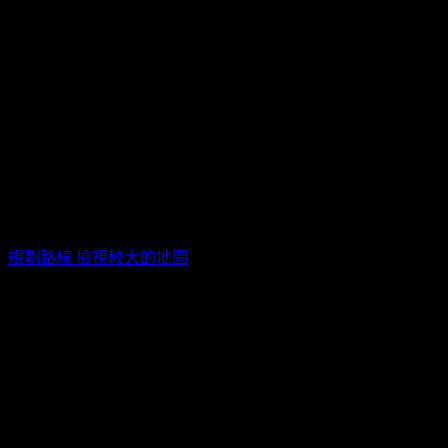
TAIPEI WESTAR / 台北市萬華區漢中街116號8樓
規劃路線
檢視較大的地圖
活動票券
票種
販售時間
售價
包廂
2026/05/11 12:00(+0800)
~
一般
TWD$
4,500
2026/06/19 13:30(+0800)
結束販售
票