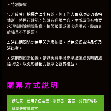
＊特別提醒
1. 若於禁止拍攝之演出段落，經工作人員發現疑似偷拍
情形，將進行確認；如確有違規內容，主辦單位有權要
求現場刪除相關影像，情節嚴重或屢次違規者，將請其
離場且不予退票。
2. 演出期間請勿使用閃光燈拍攝，以免影響表演品質及
演出者。
3. 演期間如需拍攝，請避免將手機高舉過頭或長時間遮
擋視線，以免影響後方觀眾之觀賞權益。
購 票 方 式 說 明
請注意：使用多個裝置、瀏覽器、視窗、分頁將導致
購票失敗或異常