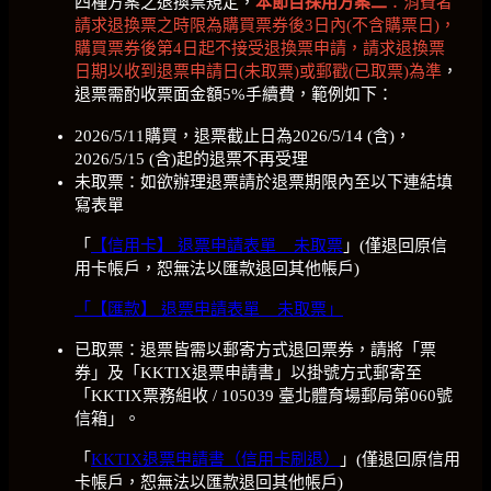
四種方案之退換票規定，
本節目採用方案二
：消費者
請求退換票之時限為購買票券後3日內(不含購票日)，
購買票券後第4日起不接受退換票申請，請求退換票
日期以收到退票申請日(未取票)或郵戳(已取票)為準
，
退票需酌收票面金額5%手續費，範例如下：
2026/5/11購買，退票截止日為2026/5/14 (含)，
2026/5/15 (含)起的退票不再受理
未取票：如欲辦理退票請於退票期限內至以下連結填
寫表單
「
【信用卡】 退票申請表單 _ 未取票
」(僅退回原信
用卡帳戶，恕無法以匯款退回其他帳戶)
「【匯款】 退票申請表單 _ 未取票」
已取票：退票皆需以郵寄方式退回票券，請將「票
券」及「KKTIX退票申請書」以掛號方式郵寄至
「KKTIX票務組收 / 105039 臺北體育場郵局第060號
信箱」。
「
KKTIX退票申請書（信用卡刷退）
」(僅退回原信用
卡帳戶，恕無法以匯款退回其他帳戶)