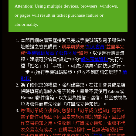
Attention: Using multiple devices, browsers, windows,
or pages will result in ticket purchase failure or
abnormality.
本節目網站購票僅接受已完成手機號碼及電子郵件地
址驗證之會員購買，
購票前請先"
加入會員
"並盡早完
成"
手機號碼及電子郵件地址
"驗證
，以便進行購票流
程，建議可於會員"設定"中的"
報名預填資料
"先行存
檔「姓名」和「手機」，可減少購票時間快速進行下
一步。(進行手機號碼驗證，但收不到簡訊怎麼辦？
請
點我
)
為了確保您的權益，強烈建議您，在註冊會員或是結
帳時填寫的聯絡人電子郵件，盡量不要使用Yahoo或
Hotmail郵件信箱，以免因為擋信、漏信，甚至被視為
垃圾郵件而無法收到『訂單成立通知信』。
每個訂單成立後會向您發出「訂單成立通知」電郵。
電子郵件可能因不同因素未能寄到您的郵箱，因此僅
作交易通知之用。沒收到「訂單成立通知」電郵不代
表交易沒有成功。 在購票流程中 一旦無法確認訂單
是否交易成功，請前往會員帳戶的「
訂單
」查詢您的