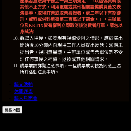
產業發展法第十條之一第三項規定：「以虛偽資料或
其他不正方式，利用電腦或其他相關設備購買藝文表
演票券，取得訂票或取票憑證者，處三年以下有期徒
刑，或科或併科新臺幣三百萬以下罰金。」，主辦單
位及
KKTIX
皆有權利立即取消該消費者訂單，請勿以
身試法
!
觀眾入場後，如發現有視線受阻之情形，應於演出
開始後10分鐘內向現場工作人員提出反映；逾期未
提出者，視同無異議，主辦單位或售票單位恕不受
理任何事後之補償、退換或其他相關請求。
購票前請詳閱注意事項，一旦購票成功視為同意上述
所有活動注意事項。
藝文活動
休閒娛樂
藝人見面會
檢視地圖