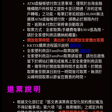
ATM虛擬帳號付款注意事項：僅限於台灣金融
機構開戶所核發之提款卡並已開通「非約定帳
戶轉帳」之功能，每筆訂單若超過$30,000無法
選擇ATM虛擬帳號付款，請務必於期限內付
款，逾期未付款訂單將會自動取消
取票方式：
全家取票(手續費每筆$30/4張為限，
請於全家便利商店繳納給櫃臺)
開放取票時間：演出前7天起開放全家機台取票
KKTIX購票流程圖示說明
請點我
全家便利商店FamiPort取票說明
請點我
全家便利商店FamiPort取票請留意：請勿在啟售
當下於網站訂購完成後馬上至全家便利商店取
票，需等待於開放取票時間才能取票，於開放
取票後至開演日前任一時間皆可取票，無須於
尖峰時間取票以節省您寶貴的時間。
退 票 說 明
根據文化部訂定『藝文表演票券定型化契約應記載及
不得記載事項』第六項「退、換票機制」之規定共有